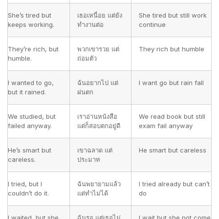
She’s tired but
เธอเหนื่อย แต่ยัง
She tired but still work
keeps working.
ทำงานต่อ
continue
They’re rich, but
พวกเขารวย แต่
They rich but humble
humble.
ถ่อมตัว
I wanted to go,
ฉันอยากไป แต่
I want go but rain fall
but it rained.
ฝนตก
We studied, but
เราอ่านหนังสือ
We read book but still
failed anyway.
แต่ก็สอบตกอยู่ดี
exam fail anyway
He’s smart but
เขาฉลาด แต่
He smart but careless
careless.
ประมาท
I tried, but I
ฉันพยายามแล้ว
I tried already but can’t
couldn’t do it.
แต่ทำไม่ได้
do
I waited, but she
ฉันรอ แต่เธอไม่
I wait but she not come