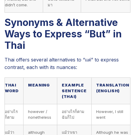
didn’t come.
มา
Synonyms & Alternative
Ways to Express “But” in
Thai
Thai offers several alternatives to “แต่” to express
contrast, each with its nuances:
THAI
MEANING
EXAMPLE
TRANSLATION
WORD
SENTENCE
(ENGLISH)
(THAI)
อย่างไร
however /
อย่างไรก็ตาม
However, I still
ก็ตาม
nonetheless
ฉันก็ไป
went
แม้ว่า
although
แม้ว่าเขา
Although he was