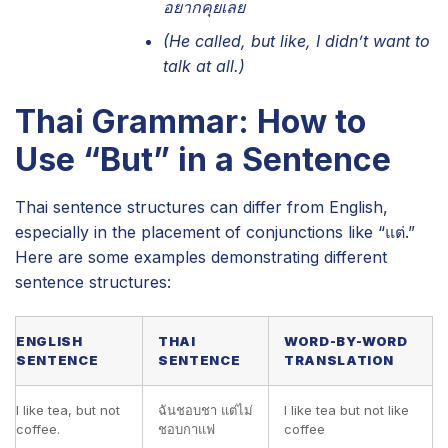
อยากคุยเลย
(He called, but like, I didn’t want to
talk at all.)
Thai Grammar: How to
Use “But” in a Sentence
Thai sentence structures can differ from English,
especially in the placement of conjunctions like “แต่.”
Here are some examples demonstrating different
sentence structures:
ENGLISH
THAI
WORD-BY-WORD
SENTENCE
SENTENCE
TRANSLATION
I like tea, but not
ฉันชอบชา แต่ไม่
I like tea but not like
coffee.
ชอบกาแฟ
coffee