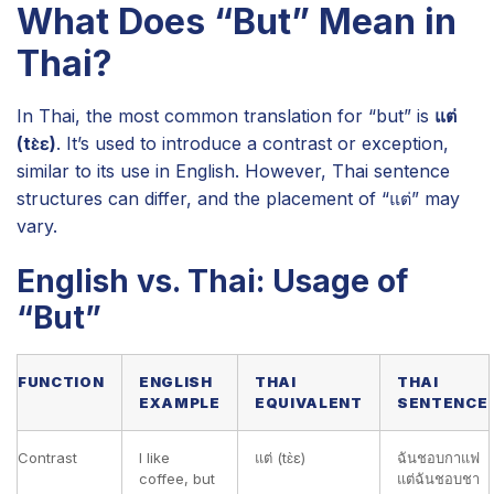
What Does “But” Mean in
Thai?
In Thai, the most common translation for “but” is
แต่
(tɛ̀ɛ)
. It’s used to introduce a contrast or exception,
similar to its use in English. However, Thai sentence
structures can differ, and the placement of “แต่” may
vary.
English vs. Thai: Usage of
“But”
FUNCTION
ENGLISH
THAI
THAI
EXAMPLE
EQUIVALENT
SENTENCE
Contrast
I like
แต่ (tɛ̀ɛ)
ฉันชอบกาแฟ
coffee, but
แต่ฉันชอบชา