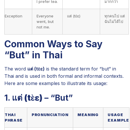
I prefer tea.
มากกว่า
Exception
Everyone
แต่ (tɛ̀ɛ)
ทุกคนไป แต่
went, but
ฉันไม่ได้ไป
not me.
Common Ways to Say
“But” in Thai
The word
แต่ (tɛ̀ɛ)
is the standard term for “but” in
Thai and is used in both formal and informal contexts.
Here are some examples to illustrate its usage:
1.
แต่ (tɛ̀ɛ)
– “But”
THAI
PRONUNCIATION
MEANING
USAGE
PHRASE
EXAMPLE