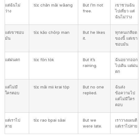
แต่ฉันไม่
tɛ̀ɛ chăn mâi wâang
But I’m not
เขาชวนฉัน
ว่าง
free.
ไปเที่ยว แต่
ฉันไม่ว่าง
แต่เขาชอบ
tɛ̀ɛ kăo chôrp man
But he likes
ทุกคนเกลียด
มัน
it.
ของนี้ แต่เขา
ชอบมัน
แต่ฝนตก
tɛ̀ɛ fŏn tòk
But it’s
ฉันอยากออก
raining.
ไปเดิน แต่ฝน
ตก
แต่ไม่มี
tɛ̀ɛ mâi mii krai tòp
But no one
ฉันส่ง
ใครตอบ
replied.
ข้อความไป
แต่ไม่มีใคร
ตอบ
แต่เราไป
tɛ̀ɛ rao bpai săai
But we
เราวางแผนดี
สาย
were late.
แต่เราไปสาย